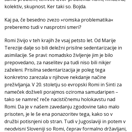
kolektiv, skupnost. Ker taki so. Bojda.
Kaj pa, če besedno zvezo »romska problematika«
preberemo tudi v nasprotni smeri?
Romi živijo v teh krajih že vsaj petsto let. Od Marije
Terezije dalje so bili deležni prisilne sedentarizacije in
asimilacije. Se pravi: nomadsko življenje jim je bilo
prepovedano, za naselitev pa tudi niso bili nikjer
zaželeni. Prisilna sedentarizacija je poleg tega
konkretno zarezala v njihove nekdanje načine
preživljanja. V 20. stoletju so evropski Romi in Sinti za
nameček doživeli porajmos oziroma samudaripen –
tako se namreč reče nacističnemu holokavstu nad
Romi. Da je v našem zavedanju zgodovine tako malo
prisoten, je le še ena ponazoritev tega, kako so v
družbi potisnjeni ob stran. Tudi v Jugoslaviji in potem v
neodvisni Sloveniji so Romi, čeprav formalno državljani,