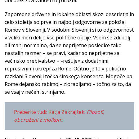
občutek zavezanosti tej družbi.
Zaporedne državne in lokalne oblasti skozi desetletja in
celo stoletja so prve in najbolj odgovorne za položaj
Romov v Sloveniji. V sodobni Sloveniji si to odgovornost
v veliki meri delijo vse politične opcije. Vsem se zdi bolj
ali manj normalno, da se neprijetne posledice tako
nastalih razmer – se pravi, kadar so neprijetne za
večinsko prebivalstvo – »rešuje« z dodatnimi
represivnimi ukrepi za Rome. Očitno je to v politično
razklani Sloveniji točka širokega konsenza. Mogoče pa
Rome dejansko rabimo – zlorabljamo – točno za to, da
se vsaj v nečem strinjamo.
Preberite tudi: Katja Zakrajšek:
Filozofi,
oboroženi z molkom
.