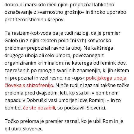
dobro bi marsikdo med njimi prepoznal lahkotno
označevanje z »varnostno grožnjo« in široko uporabo
protiterorističnih ukrepov.
Ta rasizem-kot-voda pa je tudi razlog, da je premier
Golob (in z njim celoten politični vrh) kot »točko
preloma« prepoznal ravno ta uboj. Ne kakšnega
drugega uboja ali celo umora, povezanega z
organiziranim kriminalom; ne katerega od feminicidov,
zagrešenih po mnogih svarilnih znamenjih, ki jih sistem
ni prepoznal in vzel resno; ne »ups«
policijskega uboja
človeka s shizofrenijo
. Nihče tudi ni zaznal takšne točke
preloma pred dvajsetimi leti, ko sta bili v bombnem
napadu v Dobruški vasi umorjeni dve Rominji – in to
bombo,
če ste pozabili
, so podstavili Slovenci.
Točko preloma je premier zaznal, ko je ubil Rom in je
bil ubiti Slovenec.