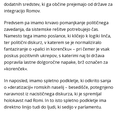
dodatnih sredstev, ki ga občine prejemajo od države za
integracijo Romov.
Predvsem pa imamo krvavo pomanjkanje političnega
zavedanja, da sistemske rešitve potrebujejo čas.
Namesto tega imamo poslance, ki kličejo k logiki linča,
ter politični diskurz, v katerem se je normaliziralo
fantaziranje o »palici in korenčku« – pri čemer je vsak
poskus pozitivnih ukrepov, s katerimi naj bi država
popravila lastne dolgoročne napake, brž označen za
»korenček«.
In naposled, imamo spletno podkletje, ki odkrito sanja
o »deratizaciji« romskih naselij – besedišče, potegnjeno
naravnost iz nacističnega diskurza, ki je spremljal
holokavst nad Romi. In to isto spletno podkletje ima
direktno linijo tudi do ljudi, ki sedijo v parlamentu.