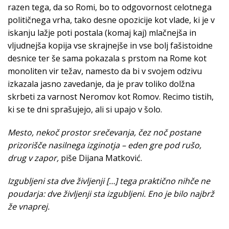
razen tega, da so Romi, bo to odgovornost celotnega
političnega vrha, tako desne opozicije kot vlade, ki je v
iskanju lažje poti postala (komaj kaj) mlačnejša in
vljudnejša kopija vse skrajnejše in vse bolj fašistoidne
desnice ter še sama pokazala s prstom na Rome kot
monoliten vir težav, namesto da bi v svojem odzivu
izkazala jasno zavedanje, da je prav toliko dolžna
skrbeti za varnost Neromov kot Romov. Recimo tistih,
ki se te dni sprašujejo, ali si upajo v šolo.
Mesto, nekoč prostor srečevanja, čez noč postane
prizorišče nasilnega izginotja – eden gre pod rušo,
drug v zapor,
piše Dijana Matković.
Izgubljeni sta dve življenji […] tega praktično nihče ne
poudarja: dve življenji sta izgubljeni. Eno je bilo najbrž
že vnaprej.