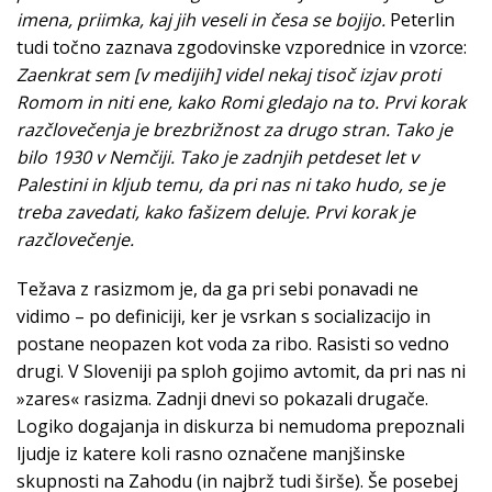
imena, priimka, kaj jih veseli in česa se bojijo.
Peterlin
tudi točno zaznava zgodovinske vzporednice in vzorce:
Zaenkrat sem [v medijih] videl nekaj tisoč izjav proti
Romom in niti ene, kako Romi gledajo na to. Prvi korak
razčlovečenja je brezbrižnost za drugo stran. Tako je
bilo 1930 v Nemčiji. Tako je zadnjih petdeset let v
Palestini in kljub temu, da pri nas ni tako hudo, se je
treba zavedati, kako fašizem deluje. Prvi korak je
razčlovečenje.
Težava z rasizmom je, da ga pri sebi ponavadi ne
vidimo – po definiciji, ker je vsrkan s socializacijo in
postane neopazen kot voda za ribo. Rasisti so vedno
drugi. V Sloveniji pa sploh gojimo avtomit, da pri nas ni
»zares« rasizma. Zadnji dnevi so pokazali drugače.
Logiko dogajanja in diskurza bi nemudoma prepoznali
ljudje iz katere koli rasno označene manjšinske
skupnosti na Zahodu (in najbrž tudi širše). Še posebej