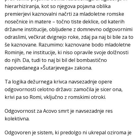
hierarhiziranja, kot so njegova pojavna oblika
premierjevi kaznovalni načrti za mladoletne romske
nosečnice in matere – točno tiste deklice, od katerih
državne institucije, obljudene z domnevno odgovornimi
odraslimi, večkrat dvignejo roke, zdaj pa naj bi bile za to
še kaznovane. Razumimo: kaznovane bodo mladoletne
Rominje, ne institucije, ki niso opravile svoje dolžnosti
do njih. Da, tudi to naj bi bil del bombastično
napovedanega »Šutarjevega« zakona.
Ta logika dežurnega krivca navsezadnje opere
odgovornosti celotno državo: zamočila je sicer ona,
krivi pa so Romi, vključno z romskimi otroki.
Odgovornost za Acovo smrt je navsezadnje res
kolektivna.
Odgovoren je sistem, ki predolgo ni ukrepal oziroma je