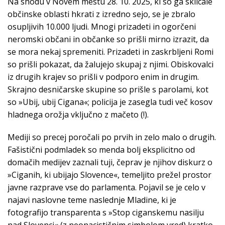
Na shodu v Novem mestu 28. 10. 2025, ki so ga sklicale
občinske oblasti hkrati z izredno sejo, se je zbralo
osupljivih 10.000 ljudi. Mnogi prizadeti in ogorčeni
neromski občani in občanke so prišli mirno izrazit, da
se mora nekaj spremeniti. Prizadeti in zaskrbljeni Romi
so prišli pokazat, da žalujejo skupaj z njimi. Obiskovalci
iz drugih krajev so prišli v podporo enim in drugim.
Skrajno desničarske skupine so prišle s parolami, kot
so »Ubij, ubij Cigana«; policija je zasegla tudi več kosov
hladnega orožja vključno z mačeto (!).
Mediji so precej poročali po prvih in zelo malo o drugih.
Fašistični podmladek so menda bolj eksplicitno od
domačih medijev zaznali tuji, čeprav je njihov diskurz o
»Ciganih, ki ubijajo Slovence«, temeljito prežel prostor
javne razprave vse do parlamenta. Pojavil se je celo v
najavi naslovne teme naslednje Mladine, ki je
fotografijo transparenta s »Stop ciganskemu nasilju