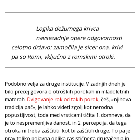
Logika dežurnega krivca
navsezadnje opere odgovornosti
celotno državo: zamočila je sicer ona, krivi
pa so Romi, vključno z romskimi otroki.
Podobno velja za druge institucije. V zadnjih dneh je
bilo precej govora o otroških porokah in mladoletnih
materah.
Dvigovanje rok od takih porok
, češ, »njihova
tradicija pač«, je lahko videti zgolj kot nerodna
popustljivost, toda med vrsticami tičita 1. domneva, da
je to nespremenljiva danost, in 2. percepcija, da tega
otroka ni treba zaščititi, kot bi zaščitili druge. To pa je
prav toliko pojavna oblika rasističnega drugačenja in