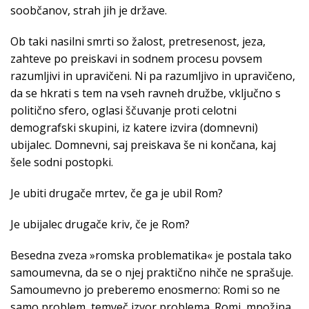
soobčanov, strah jih je države.
Ob taki nasilni smrti so žalost, pretresenost, jeza,
zahteve po preiskavi in sodnem procesu povsem
razumljivi in upravičeni. Ni pa razumljivo in upravičeno,
da se hkrati s tem na vseh ravneh družbe, vključno s
politično sfero, oglasi ščuvanje proti celotni
demografski skupini, iz katere izvira (domnevni)
ubijalec. Domnevni, saj preiskava še ni končana, kaj
šele sodni postopki.
Je ubiti drugače mrtev, če ga je ubil Rom?
Je ubijalec drugače kriv, če je Rom?
Besedna zveza »romska problematika« je postala tako
samoumevna, da se o njej praktično nihče ne sprašuje.
Samoumevno jo preberemo enosmerno: Romi so ne
samo problem, temveč izvor problema. Romi, množina,