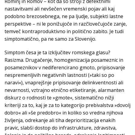
Rominj in Romov – kot da so stroji z defektnimi
nastavitvami ali nevšečen vremenski pojav ali kaj
podobno brezosebnega, ne pa ljudje, subjekti lastne
perspektive – ni le ponižujoče in razčlovečujoče zanje,
temveč kontraproduktivno in politično zabito. Je tudi
simptomatično, pa ne samo za Slovenijo.
Simptom česa je ta izključitev romskega glasu?
Rasizma. Drugačenje, homogenizacija posameznic in
posameznikov v nediferencirano gmoto, pripisovanje
nespremenljivih negativnih lastnosti (»taki so po
naravi«), vnaprejšnje pripisovanje delinkventnosti ali
nevarnosti, vztrajno etnično etiketiranje, alarmanten
diskurz o rodnosti te »gmote«, sistematično nižji
kriteriji za to, kaj je za to kategorijo prebivalstva »dovolj
dobro« ali »še predobro« in koliko so vredna njihova
življenja, odrekanje ali tiha deprioritizacija enakih
pravic, slabši dostop do infrastrukture, zdravstva,