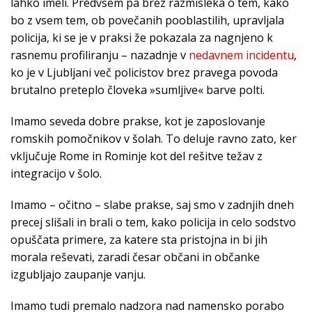
lahko imeli. Predvsem pa brez razmisleka o tem, kako
bo z vsem tem, ob povečanih pooblastilih, upravljala
policija, ki se je v praksi že pokazala za nagnjeno k
rasnemu profiliranju – nazadnje v
nedavnem incidentu
,
ko je v Ljubljani več policistov brez pravega povoda
brutalno preteplo človeka »sumljive« barve polti.
Imamo seveda dobre prakse, kot je zaposlovanje
romskih pomočnikov v šolah. To deluje ravno zato, ker
vključuje Rome in Rominje kot del rešitve težav z
integracijo v šolo.
Imamo – očitno – slabe prakse, saj smo v zadnjih dneh
precej slišali in brali o tem, kako policija in celo sodstvo
opuščata primere, za katere sta pristojna in bi jih
morala reševati, zaradi česar občani in občanke
izgubljajo zaupanje vanju.
Imamo tudi premalo nadzora nad namensko porabo