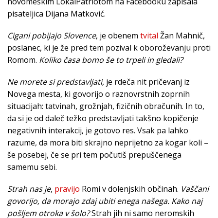
novomeškim LokalPatriotom na Facebooku zapisala
pisateljica Dijana Matković.
Cigani pobijajo Slovence
, je obenem
tvital
Žan Mahnič,
poslanec, ki je že pred tem pozival k oboroževanju proti
Romom.
Koliko časa bomo še to trpeli in gledali?
Ne morete si predstavljati,
je rdeča nit pričevanj iz
Novega mesta, ki govorijo o raznovrstnih zoprnih
situacijah: tatvinah, grožnjah, fizičnih obračunih. In to,
da si je od daleč težko predstavljati takšno kopičenje
negativnih interakcij, je gotovo res. Vsak pa lahko
razume, da mora biti skrajno neprijetno za kogar koli –
še posebej, če se pri tem počutiš prepuščenega
samemu sebi.
Strah nas je
,
pravijo
Romi v dolenjskih občinah.
Vaščani
govorijo, da morajo zdaj ubiti enega našega. Kako naj
pošljem otroka v šolo?
Strah jih ni samo neromskih