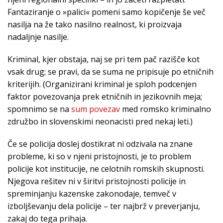
Fantaziranje o »palici« pomeni samo kopičenje še več
nasilja na že tako nasilno realnost, ki proizvaja
nadaljnje nasilje.
Kriminal, kjer obstaja, naj se pri tem pač razišče kot
vsak drug; se pravi, da se suma ne pripisuje po etničnih
kriterijih. (Organizirani kriminal je sploh podcenjen
faktor povezovanja prek etničnih in jezikovnih meja;
spomnimo se na
sum povezav
med romsko kriminalno
združbo in slovenskimi neonacisti pred nekaj leti.)
Če se policija doslej dostikrat ni odzivala na znane
probleme, ki so v njeni pristojnosti, je to problem
policije kot institucije, ne celotnih romskih skupnosti.
Njegova rešitev ni v širitvi pristojnosti policije in
spreminjanju kazenske zakonodaje, temveč v
izboljševanju dela policije – ter najbrž v preverjanju,
zakaj do tega prihaja.