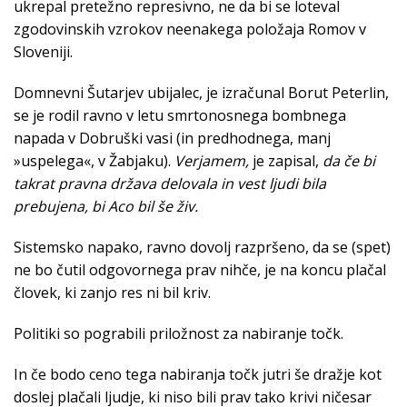
ukrepal pretežno represivno, ne da bi se loteval
zgodovinskih vzrokov neenakega položaja Romov v
Sloveniji.
Domnevni Šutarjev ubijalec, je izračunal Borut Peterlin,
se je rodil ravno v letu smrtonosnega bombnega
napada v Dobruški vasi (in predhodnega, manj
»uspelega«, v Žabjaku).
Verjamem,
je zapisal,
da če bi
takrat pravna država delovala in vest ljudi bila
prebujena, bi Aco bil še živ.
Sistemsko napako, ravno dovolj razpršeno, da se (spet)
ne bo čutil odgovornega prav nihče, je na koncu plačal
človek, ki zanjo res ni bil kriv.
Politiki so pograbili priložnost za nabiranje točk.
In če bodo ceno tega nabiranja točk jutri še dražje kot
doslej plačali ljudje, ki niso bili prav tako krivi ničesar