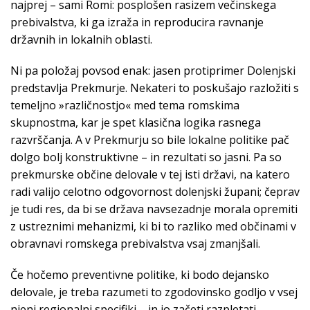
najprej – sami Romi: posplošen rasizem večinskega
prebivalstva, ki ga izraža in reproducira ravnanje
državnih in lokalnih oblasti.
Ni pa položaj povsod enak: jasen protiprimer Dolenjski
predstavlja Prekmurje. Nekateri to poskušajo razložiti s
temeljno »različnostjo« med tema romskima
skupnostma, kar je spet klasična logika rasnega
razvrščanja. A v Prekmurju so bile lokalne politike pač
dolgo bolj konstruktivne – in rezultati so jasni. Pa so
prekmurske občine delovale v tej isti državi, na katero
radi valijo celotno odgovornost dolenjski župani; čeprav
je tudi res, da bi se država navsezadnje morala opremiti
z ustreznimi mehanizmi, ki bi to razliko med občinami v
obravnavi romskega prebivalstva vsaj zmanjšali.
Če hočemo preventivne politike, ki bodo dejansko
delovale, je treba razumeti to zgodovinsko godljo v vsej
njeni regionalni specifiki – in jo začeti razpletati.