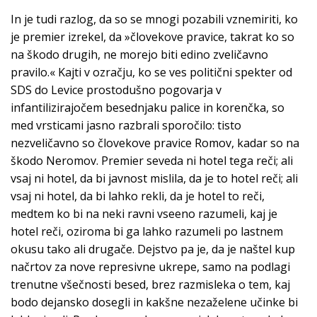
In je tudi razlog, da so se mnogi pozabili vznemiriti, ko
je premier izrekel, da »človekove pravice, takrat ko so
na škodo drugih, ne morejo biti edino zveličavno
pravilo.« Kajti v ozračju, ko se ves politični spekter od
SDS do Levice prostodušno pogovarja v
infantilizirajočem besednjaku palice in korenčka, so
med vrsticami jasno razbrali sporočilo: tisto
nezveličavno so človekove pravice Romov, kadar so na
škodo Neromov. Premier seveda ni hotel tega reči; ali
vsaj ni hotel, da bi javnost mislila, da je to hotel reči; ali
vsaj ni hotel, da bi lahko rekli, da je hotel to reči,
medtem ko bi na neki ravni vseeno razumeli, kaj je
hotel reči, oziroma bi ga lahko razumeli po lastnem
okusu tako ali drugače. Dejstvo pa je, da je naštel kup
načrtov za nove represivne ukrepe, samo na podlagi
trenutne všečnosti besed, brez razmisleka o tem, kaj
bodo dejansko dosegli in kakšne nezaželene učinke bi