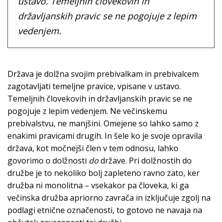
ustavo. Temeljnih človekovih in
državljanskih pravic se ne pogojuje z lepim
vedenjem.
Država je dolžna svojim prebivalkam in prebivalcem
zagotavljati temeljne pravice, vpisane v ustavo.
Temeljnih človekovih in državljanskih pravic se ne
pogojuje z lepim vedenjem. Ne večinskemu
prebivalstvu, ne manjšini. Omejene so lahko samo z
enakimi pravicami drugih. In šele ko je svoje opravila
država, kot močnejši člen v tem odnosu, lahko
govorimo o dolžnosti
do
države. Pri dolžnostih do
družbe je to nekoliko bolj zapleteno ravno zato, ker
družba ni monolitna – vsekakor pa človeka, ki ga
večinska družba apriorno zavrača in izključuje zgolj na
podlagi etnične označenosti, to gotovo ne navaja na