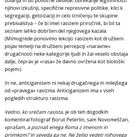
šolanja in do politične besede, odrekanje legitimnosti
njihovi izkušnji, specifične represivne politike, klici k
segregaciji, getoizaciji in celo izničenju te skupine
prebivalstva – če bi imel rasizem priročnik, bi bil ta
seznam lahko dobršen del njegovega kazala.
(Mimogrede ponovimo lekcijo: rasizem kot družbeni
pojav temelji na družbeni percepciji »naravne«
drugačnosti neke kategorije ljudi in žal veselo obstaja
dalje, čeprav je »rasa« že davno ovržena kot biološki
pojem.)
In ne, anticiganizem ni nekaj drugačnega in milejšega
od »pravega« rasizma. Anticiganizem ima v vseh
pogledih strukturo rasizma.
Vedno, ko srečam rasista
, je ob teh dogodkih
komentiral fotograf Borut Peterlin, sam Novomeščan,
vprašam, a poznaš enega Roma z imenom in
priimkom? In seveda ga ne. Ne želijo vedeti njihovega