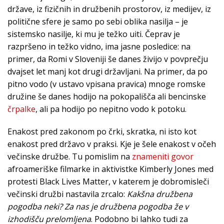
države, iz fizičnih in družbenih prostorov, iz medijev, iz
politične sfere je samo po sebi oblika nasilja – je
sistemsko nasilje, ki mu je težko uiti. Čeprav je
razpršeno in težko vidno, ima jasne posledice: na
primer, da Romi v Sloveniji še danes živijo v povprečju
dvajset let manj kot drugi državljani. Na primer, da po
pitno vodo (v ustavo vpisana pravica) mnoge romske
družine še danes hodijo na pokopališča ali bencinske
črpalke
, ali pa hodijo po nepitno vodo k potoku.
Enakost pred zakonom po črki, skratka, ni isto kot
enakost pred državo v praksi. Kje je šele enakost v očeh
večinske družbe. Tu pomislim na
znameniti govor
afroameriške filmarke in aktivistke Kimberly Jones med
protesti Black Lives Matter, v katerem je dobromisleči
večinski družbi nastavila zrcalo:
Kakšna družbena
pogodba neki? Za nas je družbena pogodba že v
izhodišču prelomljena
. Podobno bi lahko tudi za