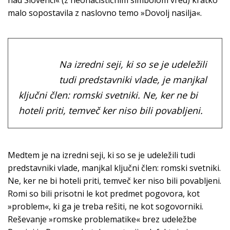
nad Slovenci« (z neonacističnim simbolom vred) kratko
malo sopostavila z naslovno temo »Dovolj nasilja«.
Na izredni seji, ki so se je udeležili
tudi predstavniki vlade, je manjkal
ključni člen: romski svetniki. Ne, ker ne bi
hoteli priti, temveč ker niso bili povabljeni.
Medtem je na izredni seji, ki so se je udeležili tudi
predstavniki vlade, manjkal ključni člen: romski svetniki.
Ne, ker ne bi hoteli priti, temveč ker niso bili povabljeni.
Romi so bili prisotni le kot predmet pogovora, kot
»problem«, ki ga je treba rešiti, ne kot sogovorniki.
Reševanje »romske problematike« brez udeležbe